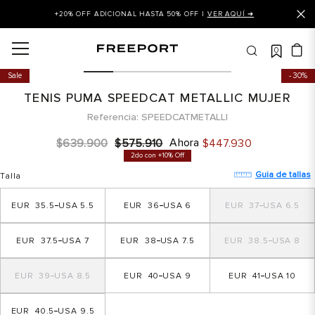
+20% OFF ADICIONAL HASTA 50% OFF |
VER AQUÍ ➜
0
OS MÁS BUSCADOS
Sale
30%
 balance
TENIS PUMA SPEEDCAT METALLIC MUJER
is
Referencia
SPEEDCATMETALLI
asines
Ahora
$
639
.
900
$
575
.
910
$
447
.
930
2do con +10% Off
 balance 327
Guia de tallas
Talla
is puma
35.5
5.5
36
6
37
6.5
dalia
in klein
37.5
7
38
7.5
38.5
8
is tommy hilfiger
39
8.5
40
9
41
10
 balance 574
a mujer
40.5
9.5