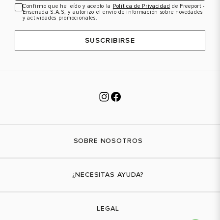
Confirmo que he leído y acepto la
Política de Privacidad
de Freeport -
Ensenada S.A.S, y autorizo el envío de información sobre novedades
y actividades promocionales.
SUSCRIBIRSE
SOBRE NOSOTROS
Nuestra marca
¿NECESITAS AYUDA?
Tiendas físicas
Contáctanos
LEGAL
¿Cómo comprar?