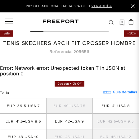
+20% OFF ADICIONAL HASTA 50% OFF |
VER AQUÍ ➜
0
OS MÁS BUSCADOS
Sale
30%
 balance
TENIS SKECHERS ARCH FIT CROSSER HOMBRE
is
Referencia
205656
asines
Error:
Network error: Unexpected token T in JSON at
 balance 327
position 0
is puma
2do con +10% Off
dalia
Guia de tallas
Talla
in klein
39.5
7
40
7.5
41
8
is tommy hilfiger
41.5
8.5
42
9
42.5
9.5
 balance 574
a mujer
43
10
45
11
46
12