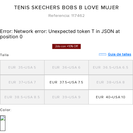
TENIS SKECHERS BOBS B LOVE MUJER
Referencia
117462
Error:
Network error: Unexpected token T in JSON at
position 0
2do con +10% Off
Guia de tallas
Talla
35
5
36
6
36.5
6.5
37
7
37.5
7.5
38
8
38.5
8.5
39
9
40
10
Color
: