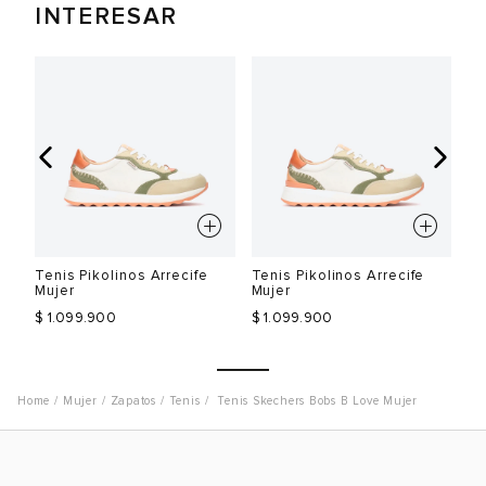
INTERESAR
Tenis Pikolinos Arrecife
Tenis Pikolinos Arrecife
Te
Mujer
Mujer
Mu
$ 1.099.900
$ 1.099.900
$ 
Mujer
Zapatos
Tenis
Tenis Skechers Bobs B Love Mujer
Talla
Talla
T