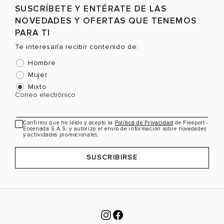
SUSCRÍBETE Y ENTÉRATE DE LAS
Selecciona una talla
Selecciona una talla
NOVEDADES Y OFERTAS QUE TENEMOS
EUR
USA
EUR
USA
PARA TI
35
5
35
5
Te interesaría recibir contenido de:
36
6
36
6
Hombre
Mujer
37
7
37
7
Mixto
Correo electrónico
38
8
38
8
Color
Color
C
39
8.5
39
8.5
Confirmo que he leído y acepto la
Política de Privacidad
de Freeport -
Ensenada S.A.S, y autorizo el envío de información sobre novedades
41
10
41
10
y actividades promocionales.
VER PRODUCTO
VER PRODUCTO
SUSCRIBIRSE