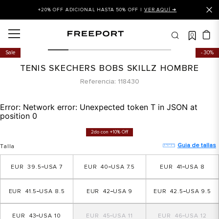
+20% OFF ADICIONAL HASTA 50% OFF |
VER AQUÍ ➜
0
OS MÁS BUSCADOS
Sale
30%
 balance
TENIS SKECHERS BOBS SKILLZ HOMBRE
is
Referencia
118430
asines
Error:
Network error: Unexpected token T in JSON at
 balance 327
position 0
is puma
2do con +10% Off
dalia
Guia de tallas
Talla
in klein
39.5
7
40
7.5
41
8
is tommy hilfiger
41.5
8.5
42
9
42.5
9.5
 balance 574
a mujer
43
10
45
11
46
12