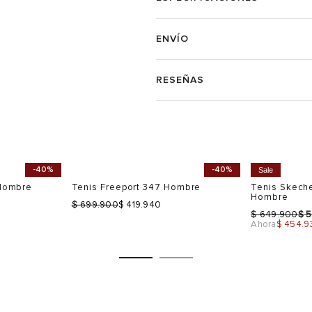
ENVÍO
RESEÑAS
-40%
-40%
Sale