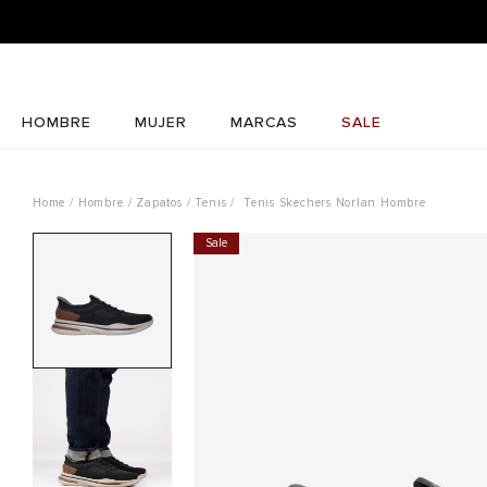
HOMBRE
MUJER
MARCAS
SALE
Hombre
Zapatos
Tenis
Tenis Skechers Norlan Hombre
Sale