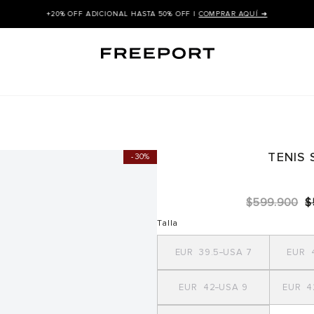
+20% OFF ADICIONAL HASTA 50% OFF |
COMPRAR AQUÍ ➜
TENIS
30%
$
599
.
900
$
Talla
39.5
7
42
9
4