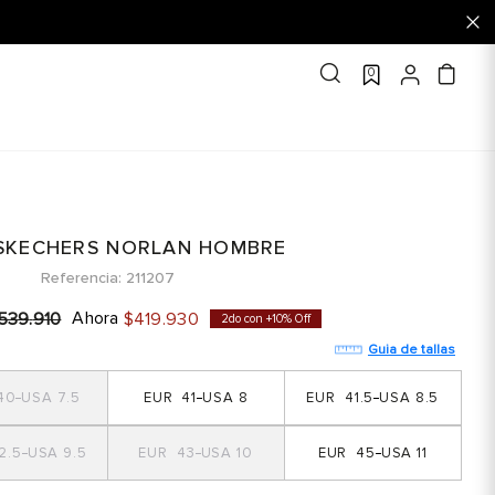
0
 SKECHERS NORLAN HOMBRE
Referencia
211207
Ahora
539
.
910
$
419
.
930
2do con +10% Off
Guia de tallas
40
7.5
41
8
41.5
8.5
2.5
9.5
43
10
45
11