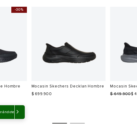
 Hombre
Tenis Freeport 347 Hombre
Tenis Skeche
Hombre
$
699.900
$ 419.940
$
$
649.900
5
Ahora
$ 454.9
-30%
Talla
Talla
Selecciona una talla
Selecciona
USA
EUR
USA
EUR
erándote
6.5
40
7
41
7.5
41
8
42
8
42
9