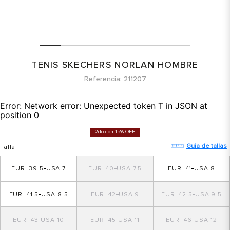
TENIS SKECHERS NORLAN HOMBRE
Referencia
211207
Error:
Network error: Unexpected token T in JSON at
position 0
2do con 15% OFF
Guia de tallas
Talla
39.5
7
40
7.5
41
8
41.5
8.5
42
9
42.5
9.5
43
10
45
11
46
12