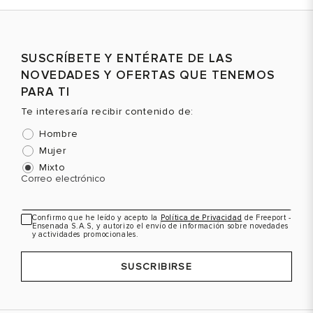
Talla
Talla
T
SUSCRÍBETE Y ENTÉRATE DE LAS
Selecciona una talla
Selecciona una talla
NOVEDADES Y OFERTAS QUE TENEMOS
EUR
USA
EUR
USA
PARA TI
39.5
7
41
8
Te interesaría recibir contenido de:
41
8
Hombre
42
9
Mujer
Mixto
Color
Color
C
Correo electrónico
Confirmo que he leído y acepto la
Política de Privacidad
de Freeport -
Ensenada S.A.S, y autorizo el envío de información sobre novedades
VER PRODUCTO
VER PRODUCTO
y actividades promocionales.
SUSCRIBIRSE