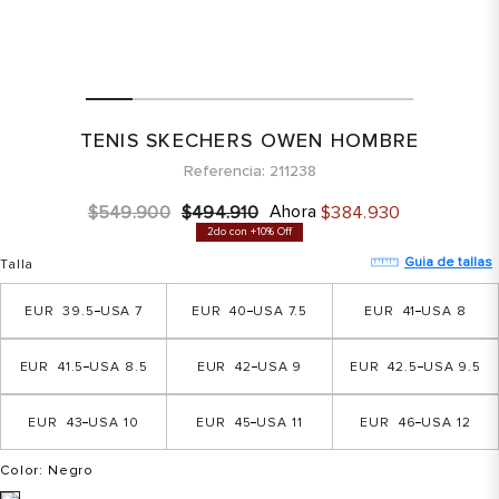
TENIS SKECHERS OWEN HOMBRE
Referencia
211238
Ahora
$
549
.
900
$
494
.
910
$
384
.
930
2do con +10% Off
Guia de tallas
Talla
39.5
7
40
7.5
41
8
41.5
8.5
42
9
42.5
9.5
43
10
45
11
46
12
Color
: Negro