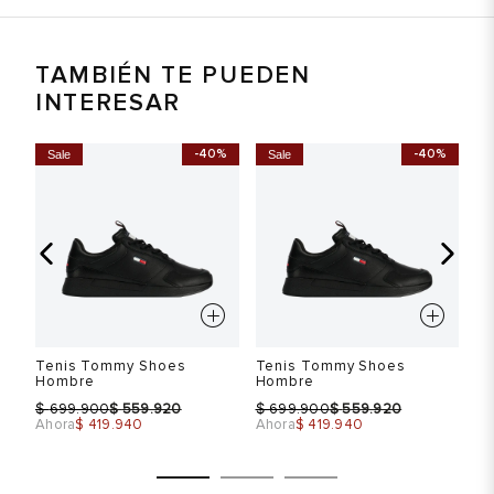
TAMBIÉN TE PUEDEN
INTERESAR
-40%
-40%
Sale
Sale
S
Tenis Tommy Shoes
Tenis Tommy Shoes
Te
Hombre
Hombre
H
$
$
$
$
$
699.900
559.920
699.900
559.920
Ahora
$ 419.940
Ahora
$ 419.940
Ah