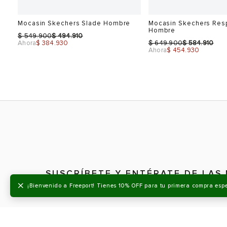
0%
-30%
Sale
Sale
e
Mocasin Skechers Slade Hombre
Mocasin Skechers Res
Hombre
$
$
549.900
494.910
$
$
Ahora
$ 384.930
649.900
584.910
Ahora
$ 454.930
×
¡Bienvenido a Freeport! Tienes 10% OFF para tu primera compra esp