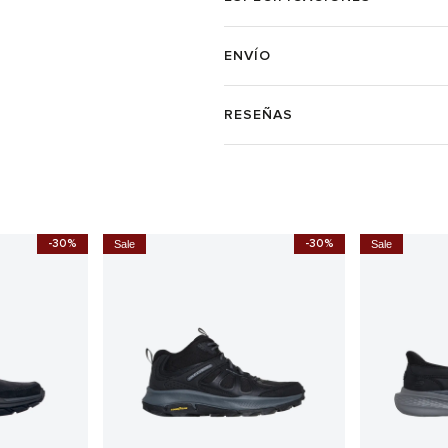
ENVÍO
RESEÑAS
-30%
-30%
Sale
Sale
 Consistent
Tenis Skechers Gowalk Stability
Tenis Pikoli
2.0 Hombre
$
$
1.199.900
$
$
649.900
584.910
Ahora
$ 719.9
Ahora
$ 454.930