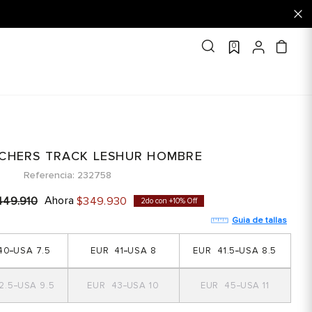
0
ECHERS TRACK LESHUR HOMBRE
Referencia
232758
Ahora
449
.
910
$
349
.
930
2do con +10% Off
Guia de tallas
40
7.5
41
8
41.5
8.5
2.5
9.5
43
10
45
11