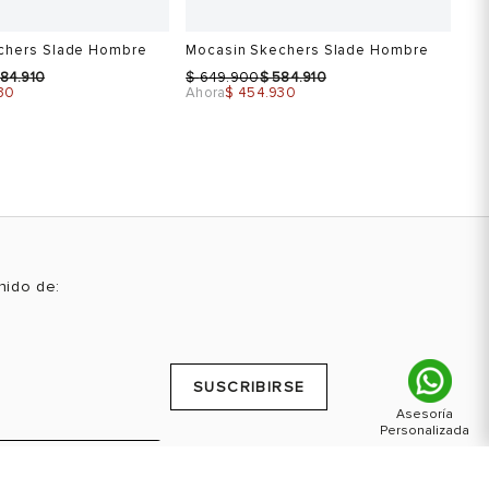
-30%
-30%
Sale
S
chers Slade Hombre
Mocasin Skechers Slade Hombre
Bo
Tr
$
$
84.910
649.900
584.910
$
30
Ahora
$ 454.930
Ah