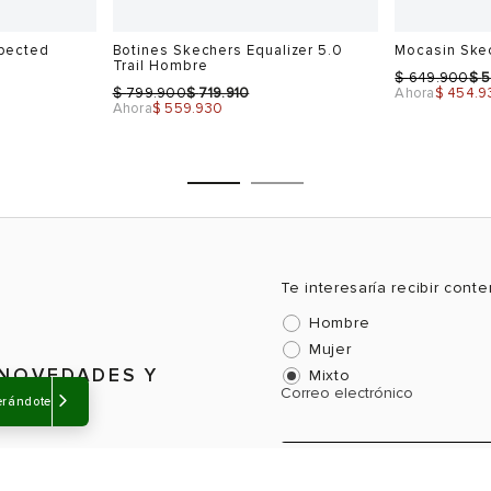
-30%
-30%
Sale
Sale
pected
Botines Skechers Equalizer 5.0
Mocasin Ske
Trail Hombre
$
$
649.900
5
$
$
799.900
719.910
Ahora
$ 454.9
Ahora
$ 559.930
erándote