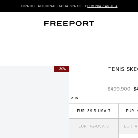
+20% OFF ADICIONAL HASTA 50% OFF |
COMPRAR AQUÍ ➜
TENIS SK
30%
$
499
.
900
$
Talla
39.5
7
42
9
4