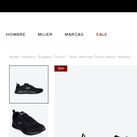
HOMBRE
MUJER
MARCAS
SALE
Hombre
Zapatos
Tenis
Tenis Skechers Track Leshur Hombre
Sale