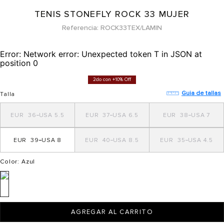
TENIS STONEFLY ROCK 33 MUJER
Referencia
ROCK33TEX/LAMIN
Error:
Network error: Unexpected token T in JSON at
position 0
2do con +10% Off
Guia de tallas
Talla
36
5.5
37
6.5
38
7
39
8
40
8.5
35
4.5
Color
: Azul
AGREGAR AL CARRITO