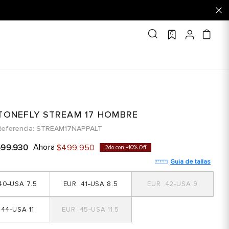
0
STONEFLY STREAM 17 HOMBRE
Referencia
STREAM17NAPPALT
Ahora
699
.
930
$
499
.
950
2do con +10% Off
Guia de tallas
40
7.5
41
8.5
42
9
44
11
45
11.5