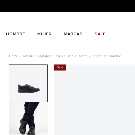
HOMBRE
MUJER
MARCAS
SALE
Hombre
Zapatos
Tenis
Tenis Stonefly Stream 17 Hombre
Sale