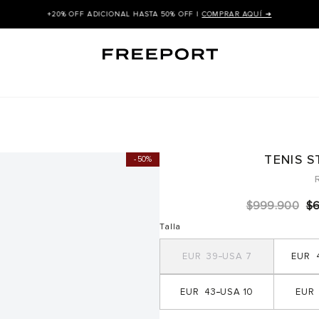
+20% OFF ADICIONAL HASTA 50% OFF |
COMPRAR AQUÍ ➜
TENIS 
50%
$
999
.
900
$
Talla
39
7
43
10