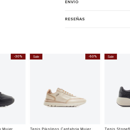
ENVÍO
RESEÑAS
-30%
-50%
Sale
Sale
y Mujer
Tenis Pikolinos Cantabria Mujer
Tenis Stonef