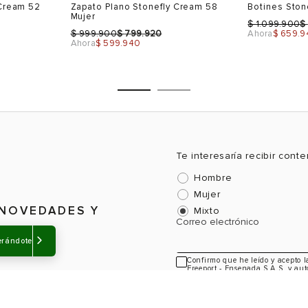
 Cream 52
Zapato Plano Stonefly Cream 58
Botines Ston
7.5
41
Mujer
$
$
1.099.900
$
$
999.900
799.920
Ahora
$ 659.9
8
Ahora
$ 599.940
CTO
VER PRODUCTO
VE
8.5
9
10
Te interesaría recibir cont
Talla
Talla
Hombre
Mujer
Selecciona una talla
Selecciona
 NOVEDADES Y
Mixto
USA
EUR
USA
EUR
Correo electrónico
5.5
35
4.5
37
erándote
6.5
36
5.5
38
Confirmo que he leído y acepto 
Freeport - Ensenada S.A.S, y aut
información sobre novedades y a
7
39
8
39
40
8.5
40