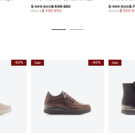
$
$
$
$
999.900
699.930
999.900
7
Ahora
$ 499.950
Ahora
$ 599.9
-50%
-40%
Sale
Sale
Talla
Talla
Selecciona una talla
Selecciona
USA
EUR
USA
EUR
5
37
7
36
6
37
6.5
38
7
39
Color
Color