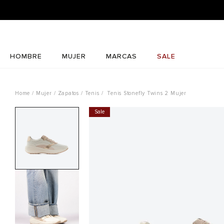
HOMBRE
MUJER
MARCAS
SALE
Mujer
Zapatos
Tenis
Tenis Stonefly Twins 2 Mujer
Sale