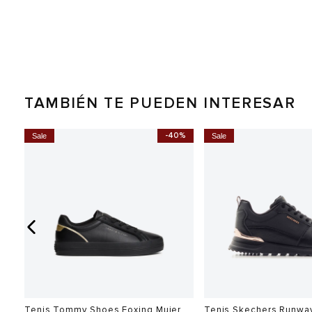
TAMBIÉN TE PUEDEN INTERESAR
0%
-40%
Sale
Sale
Tenis Tommy Shoes Foxing Mujer
Tenis Skechers Runwa