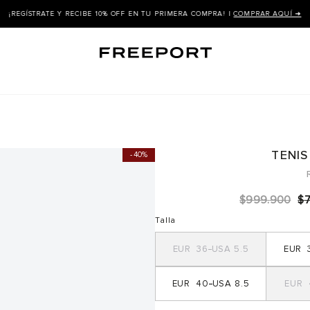
¡REGÍSTRATE Y RECIBE 10% OFF EN TU PRIMERA COMPRA! |
COMPRAR AQUÍ ➜
TENIS
40%
$
999
.
900
$
Talla
36
5.5
40
8.5