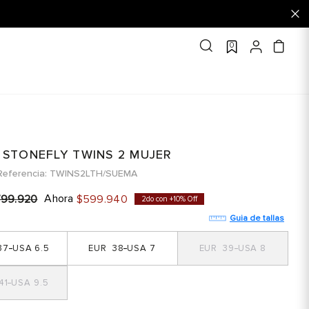
0
 STONEFLY TWINS 2 MUJER
Referencia
TWINS2LTH/SUEMA
Ahora
799
.
920
$
599
.
940
2do con +10% Off
Guia de tallas
37
6.5
38
7
39
8
41
9.5