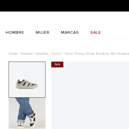
HOMBRE
MUJER
MARCAS
SALE
Hombre
Zapatos
Tenis
Tenis Tommy Shoes Brooklyn Mix Hombr
Sale