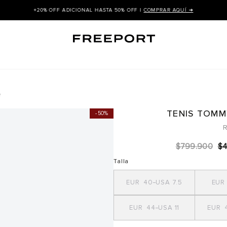
+20% OFF ADICIONAL HASTA 50% OFF |
COMPRAR AQUÍ ➜
e
TENIS TOMM
50%
R
$
799
.
900
$
Talla
40
7.5
44
11