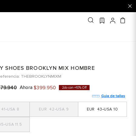
0
Y SHOES BROOKLYN MIX HOMBRE
eferencia
THEBROOKLYNMIXM
Ahora
479
.
940
$
399
.
950
2do con +10% Off
Guia de tallas
41
8
42
9
43
10
45
11.5