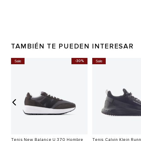
TAMBIÉN TE PUEDEN INTERESAR
0%
-30%
Sale
Sale
Tenis New Balance U 370 Hombre
Tenis Calvin Klein Run