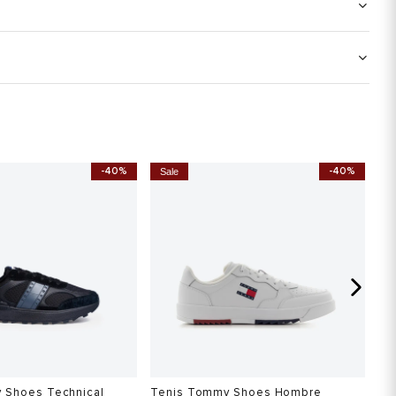
-40%
-40%
Sale
S
 Shoes Technical
Tenis Tommy Shoes Hombre
Te