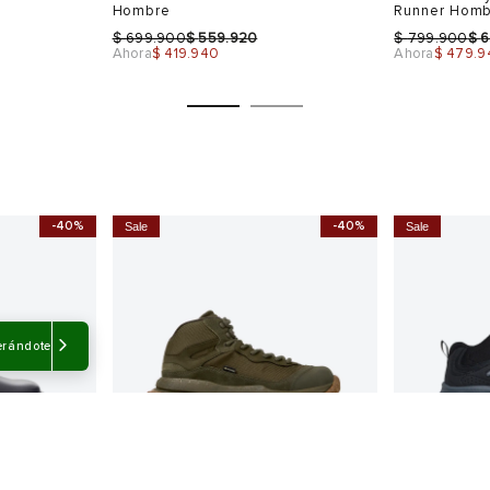
Hombre
Runner Hom
$
$
$
$
699.900
559.920
799.900
6
Ahora
$ 419.940
Ahora
$ 479.9
-40%
-40%
Sale
Sale
Talla
Talla
Selecciona una talla
Selecciona
USA
EUR
USA
EUR
erándote
9
40
7.5
40
41
8
41
42
9
43
43
10
44
Color
Color