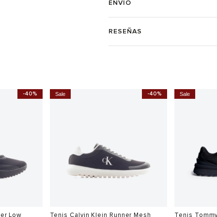
ENVÍO
RESEÑAS
-40%
-40%
Sale
Sale
ner Low
Tenis Calvin Klein Runner Mesh
Tenis Tommy