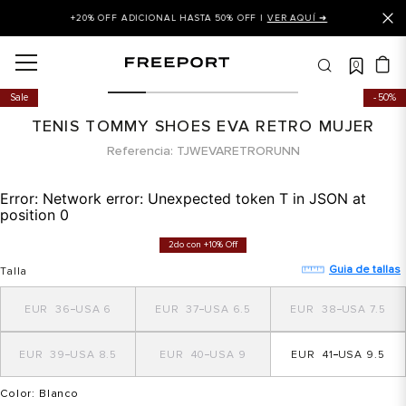
+20% OFF ADICIONAL HASTA 50% OFF |
VER AQUÍ ➜
0
OS MÁS BUSCADOS
Sale
50%
 balance
TENIS TOMMY SHOES EVA RETRO MUJER
is
Referencia
TJWEVARETRORUNN
asines
Error:
Network error: Unexpected token T in JSON at
 balance 327
position 0
is puma
2do con +10% Off
dalia
Guia de tallas
Talla
in klein
36
6
37
6.5
38
7.5
is tommy hilfiger
39
8.5
40
9
41
9.5
 balance 574
a mujer
Color
: Blanco