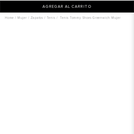
AGREGAR AL CARRITO
Mujer
Zapatos
Tenis
Tenis Tommy Shoes Greenwich Mujer