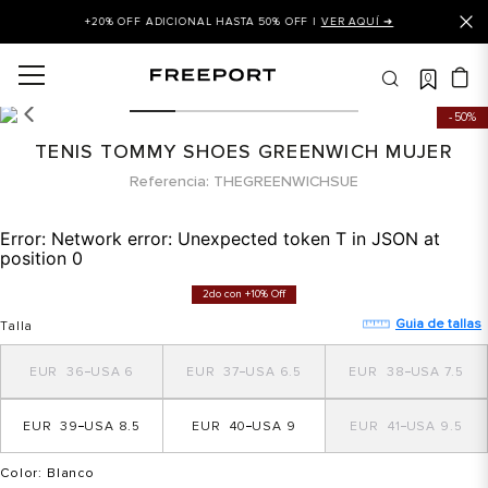
+20% OFF ADICIONAL HASTA 50% OFF |
VER AQUÍ ➜
0
OS MÁS BUSCADOS
50%
 balance
TENIS TOMMY SHOES GREENWICH MUJER
is
Referencia
THEGREENWICHSUE
asines
Error:
Network error: Unexpected token T in JSON at
 balance 327
position 0
is puma
2do con +10% Off
dalia
Guia de tallas
Talla
in klein
36
6
37
6.5
38
7.5
is tommy hilfiger
39
8.5
40
9
41
9.5
 balance 574
a mujer
Color
: Blanco