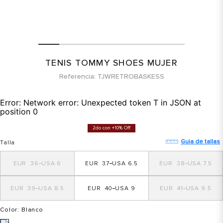
TENIS TOMMY SHOES MUJER
Referencia
TJWRETROBASKESS
Error:
Network error: Unexpected token T in JSON at
position 0
2do con +10% Off
Guia de tallas
Talla
36
6
37
6.5
38
7.5
39
8.5
40
9
41
9.5
Color
: Blanco