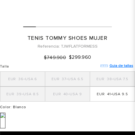
TENIS TOMMY SHOES MUJER
Referencia
TJWFLATFORMESS
$
299
.
960
$
749
.
900
Guia de tallas
Talla
36
6
37
6.5
38
7.5
39
8.5
40
9
41
9.5
Color
: Blanco