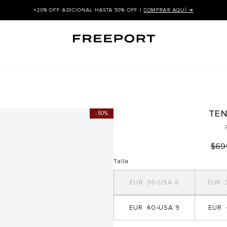
+20% OFF ADICIONAL HASTA 50% OFF |
COMPRAR AQUÍ ➜
TEN
50%
$
69
Talla
36
6
40
9