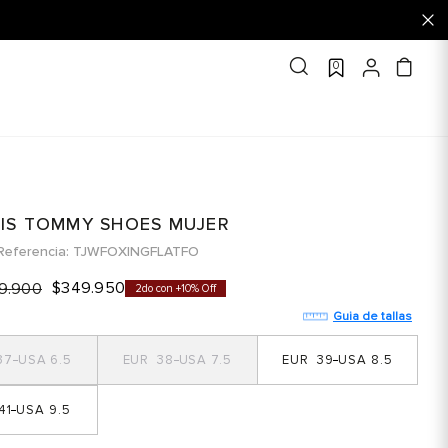
0
IS TOMMY SHOES MUJER
Referencia
TJWFOXINGFLATFO
$
349
.
950
9
.
900
2do con +10% Off
Guia de tallas
37
6.5
38
7.5
39
8.5
41
9.5