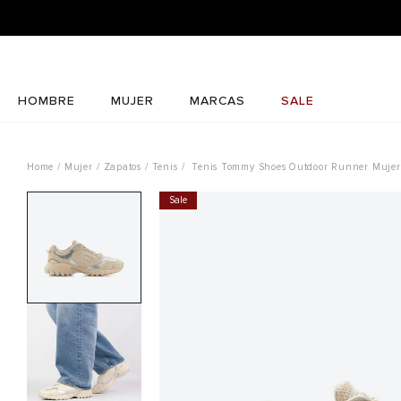
HOMBRE
MUJER
MARCAS
SALE
Mujer
Zapatos
Tenis
Tenis Tommy Shoes Outdoor Runner Mujer
Sale