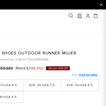
0
Y SHOES OUTDOOR RUNNER MUJER
eferencia
TJWOUTDOORRUNNE
Ahora
559
.
930
$
399
.
950
2do con +10% Off
Guia de tallas
37
6.5
38
7.5
39
8.5
41
9.5