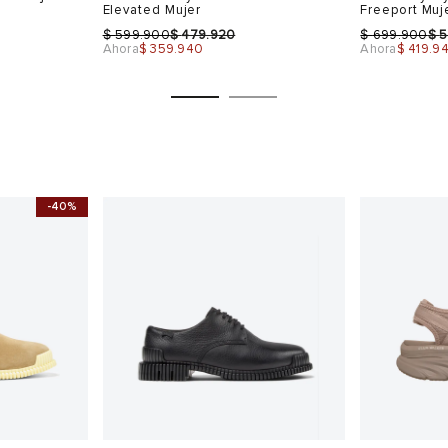
Elevated Mujer
Freeport Muj
$
$
$
$
599.900
479.920
699.900
5
Ahora
$ 359.940
Ahora
$ 419.9
-40%
Talla
Talla
Selecciona una talla
Selecciona
USA
EUR
USA
EUR
10
37
6.5
37
38
7.5
38
39
8.5
40
40
9
Color
Color