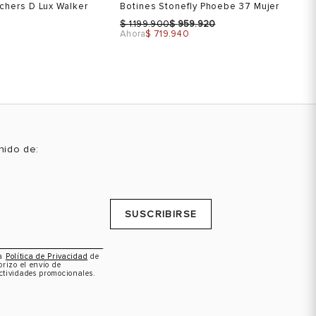
chers D Lux Walker
Botines Stonefly Phoebe 37 Mujer
Za
Mu
$
$
1.199.900
959.920
$
Ahora
$ 719.940
R PRODUCTO
VER PRODUCTO
enido de:
Talla
Ta
 una talla
Selecciona una talla
USA
EUR
USA
SUSCRIBIRSE
5
36
5.5
6
37
6.5
la
Política de Privacidad
de
orizo el envío de
7
38
7
ctividades promocionales.
8
39
8
Color
C