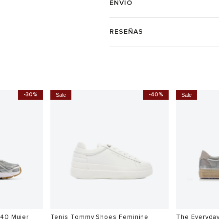
ENVÍO
RESEÑAS
-30%
-40%
Sale
Sale
740 Mujer
Tenis Tommy Shoes Feminine
The Everyda