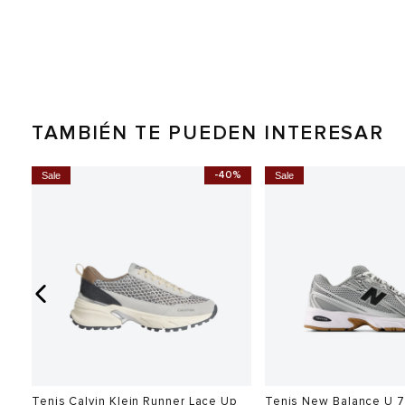
TAMBIÉN TE PUEDEN INTERESAR
0%
-40%
Sale
Sale
Tenis Calvin Klein Runner Lace Up
Tenis New Balance U 