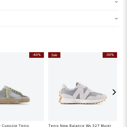
-40%
-30%
Sale
S
y Cupsole Tenis
Tenis New Balance Ws 327 Mujer
Te