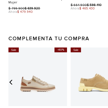
Mujer
$
$
664.900
598.410
$
$
799.900
639.920
Ahora
$ 465.430
Ahora
$ 479.940
COMPLEMENTA TU COMPRA
-40%
Sale
Sale
Talla
Talla
Selecciona una talla
Selecciona una talla
EUR
USA
EUR
36
6
41.5
37
6.5
38
7.5
39
8.5
Color
Color