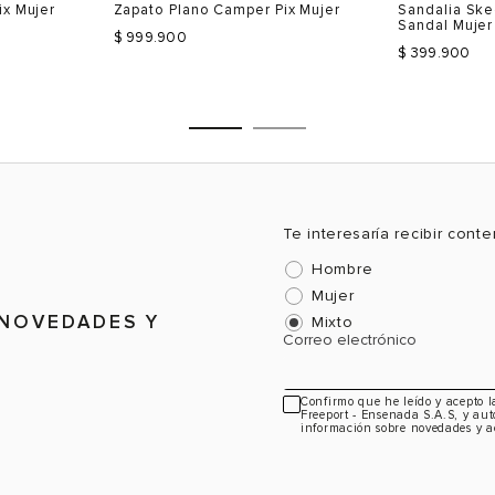
ix Mujer
Zapato Plano Camper Pix Mujer
Sandalia Ske
41
9.5
Sandal Mujer
$ 999.900
$ 399.900
CTO
VER PRODUCTO
VE
Te interesaría recibir cont
Talla
Talla
Hombre
Selecciona una talla
Selecciona
Mujer
USA
EUR
USA
EUR
 NOVEDADES Y
Mixto
Correo electrónico
6
36
6
35
7
37
7
36
Confirmo que he leído y acepto 
Freeport - Ensenada S.A.S, y aut
7.5
38
7.5
37
información sobre novedades y a
8.5
39
8.5
38
Color
Color