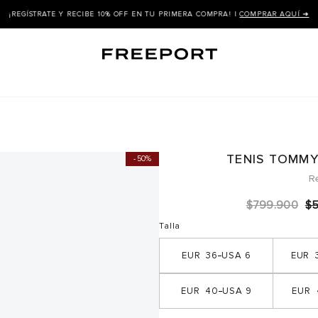
¡REGÍSTRATE Y RECIBE 10% OFF EN TU PRIMERA COMPRA! |
COMPRAR AQUÍ ➜
TENIS TOMM
50%
R
$
799
.
900
$
Talla
36
6
40
9