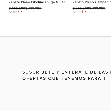
r
Zapato Plano Pikolinos Vigo Mujer
Zapato Plano Camper P
40
9.5
$
$
$
$
999.900
799.920
999.900
799.920
Ahora
$ 599.940
Ahora
$ 599.940
41
10.5
VER PRODUCTO
VER PRODU
Talla
Talla
Selecciona una talla
Selecciona una talla
EUR
USA
EUR
SUSCRÍBETE Y ENTÉRATE DE LAS
OFERTAS QUE TENEMOS PARA TI
37
7
36
38
8
37
38
39
Color
Color