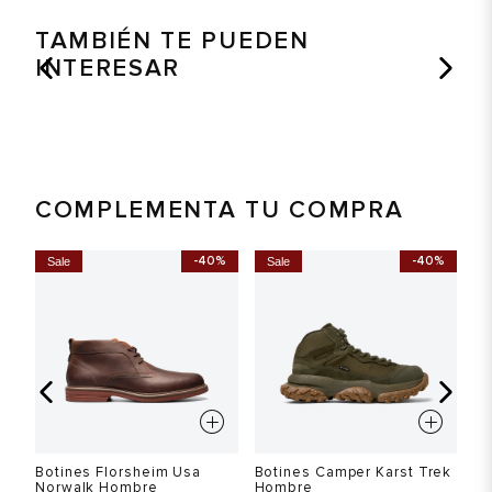
TAMBIÉN TE PUEDEN
INTERESAR
COMPLEMENTA TU COMPRA
%
-40%
-40%
Sale
Sale
S
Botines Florsheim Usa
Botines Camper Karst Trek
Bo
Norwalk Hombre
Hombre
H