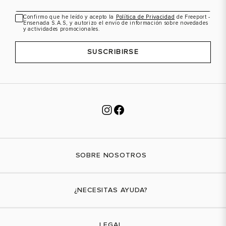
43
9.5
Confirmo que he leído y acepto la
Política de Privacidad
de Freeport -
Ensenada S.A.S, y autorizo el envío de información sobre novedades
VER PRODUCTO
VER PRODUCTO
y actividades promocionales.
43.5
10
44.5
11
SUSCRIBIRSE
SOBRE NOSOTROS
Nuestra marca
¿NECESITAS AYUDA?
Tiendas físicas
Contáctanos
LEGAL