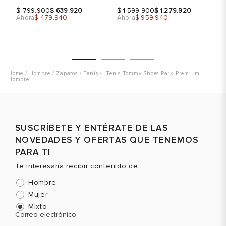
$
$
$
$
$
799.900
639.920
1.599.900
1.279.920
Ahora
$ 479.940
Ahora
$ 959.940
Ah
Hombre
Zapatos
Tenis
Tenis Tommy Shoes Park Premium
Hombre
Talla
Talla
T
Selecciona una talla
Selecciona una talla
SUSCRÍBETE Y ENTÉRATE DE LAS
EUR
USA
EUR
USA
NOVEDADES Y OFERTAS QUE TENEMOS
PARA TI
40.5
7
41
8
Te interesaría recibir contenido de:
41
7.5
Hombre
41.5
8
Mujer
42
8.5
Color
Color
C
Mixto
Correo electrónico
42.5
9