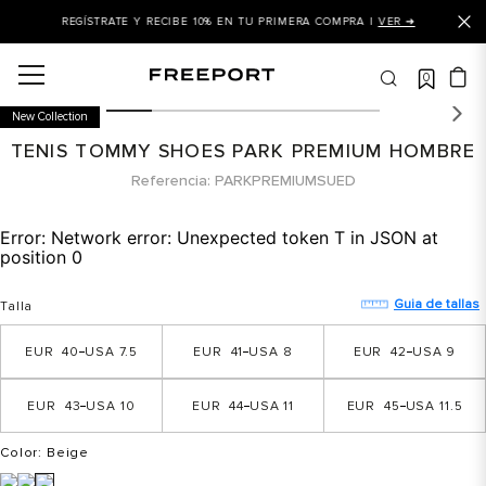
REGÍSTRATE Y RECIBE 10% EN TU PRIMERA COMPRA |
VER ➜
0
OS MÁS BUSCADOS
New Collection
 balance
TENIS TOMMY SHOES PARK PREMIUM HOMBRE
is
Referencia
PARKPREMIUMSUED
asines
Error:
Network error: Unexpected token T in JSON at
 balance 327
position 0
is puma
Guia de tallas
Talla
dalia
40
7.5
41
8
42
9
in klein
is tommy hilfiger
43
10
44
11
45
11.5
 balance 574
Color
: Beige
a mujer