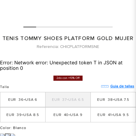
TENIS TOMMY SHOES PLATFORM GOLD MUJER
Referencia
CHICPLATFORMSNE
Error:
Network error: Unexpected token T in JSON at
position 0
2do con +10% Off
Guia de tallas
Talla
36
6
37
6.5
38
7.5
39
8.5
40
9
41
9.5
Color
: Blanco