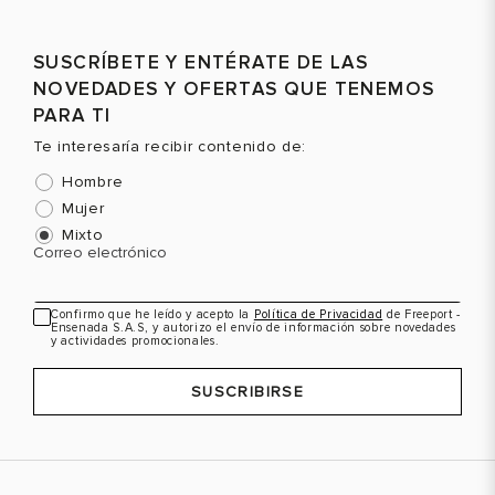
Talla
Talla
T
SUSCRÍBETE Y ENTÉRATE DE LAS
Selecciona una talla
Selecciona una talla
NOVEDADES Y OFERTAS QUE TENEMOS
EUR
USA
EUR
USA
PARA TI
43
10
39.5
7
Te interesaría recibir contenido de:
41
8
Hombre
42
9
Mujer
Mixto
Color
Color
C
Correo electrónico
Confirmo que he leído y acepto la
Política de Privacidad
de Freeport -
Ensenada S.A.S, y autorizo el envío de información sobre novedades
VER PRODUCTO
VER PRODUCTO
y actividades promocionales.
SUSCRIBIRSE