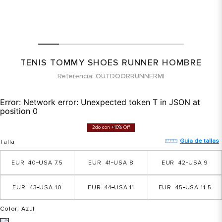
TENIS TOMMY SHOES RUNNER HOMBRE
Referencia
OUTDOORRUNNERMI
Error:
Network error: Unexpected token T in JSON at
position 0
2do con +10% Off
Guia de tallas
Talla
40
7.5
41
8
42
9
43
10
44
11
45
11.5
Color
: Azul