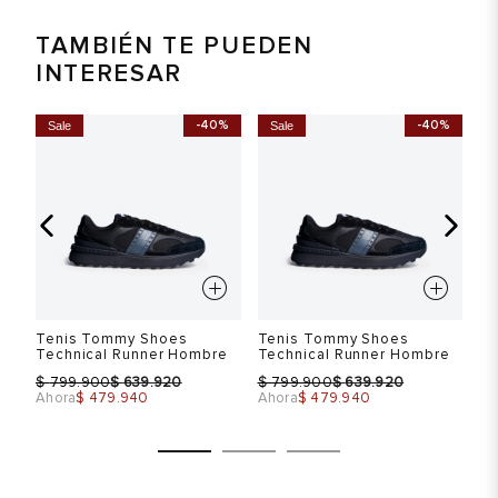
TAMBIÉN TE PUEDEN
INTERESAR
-40%
-40%
Sale
Sale
S
Tenis Tommy Shoes
Tenis Tommy Shoes
Te
Technical Runner Hombre
Technical Runner Hombre
Te
$
$
$
$
$
799.900
639.920
799.900
639.920
Ahora
$ 479.940
Ahora
$ 479.940
Ah