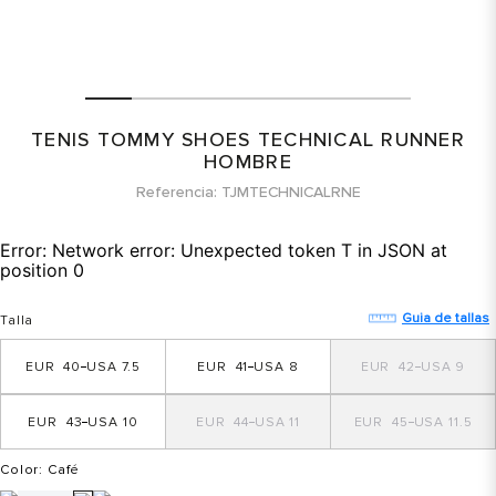
TENIS TOMMY SHOES TECHNICAL RUNNER
HOMBRE
Referencia
TJMTECHNICALRNE
Error:
Network error: Unexpected token T in JSON at
position 0
Guia de tallas
Talla
40
7.5
41
8
42
9
43
10
44
11
45
11.5
Color
: Café