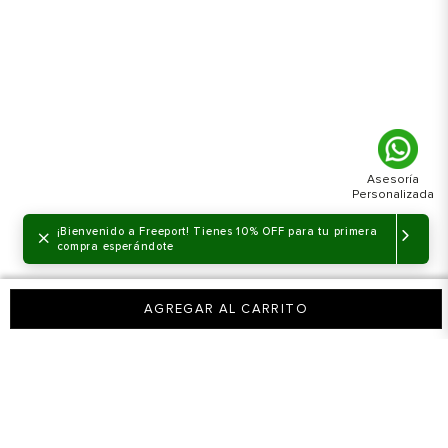
Hombre
Zapatos
Tenis
Tenis Tommy Shoes Technical Runner
Hombre
×
¡Bienvenido a Freeport! Tienes 10% OFF para tu primera
compra esperándote
AGREGAR AL CARRITO