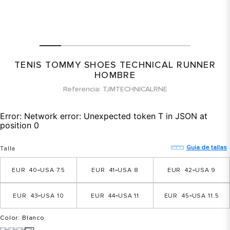
TENIS TOMMY SHOES TECHNICAL RUNNER
HOMBRE
Referencia
TJMTECHNICALRNE
Error:
Network error: Unexpected token T in JSON at
position 0
Guia de tallas
Talla
40
7.5
41
8
42
9
43
10
44
11
45
11.5
Color
: Blanco