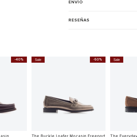
ENVÍO
RESEÑAS
-40%
-50%
Sale
Sale
casin
The Buckle Loafer Mocasin Freeport
The Everyday