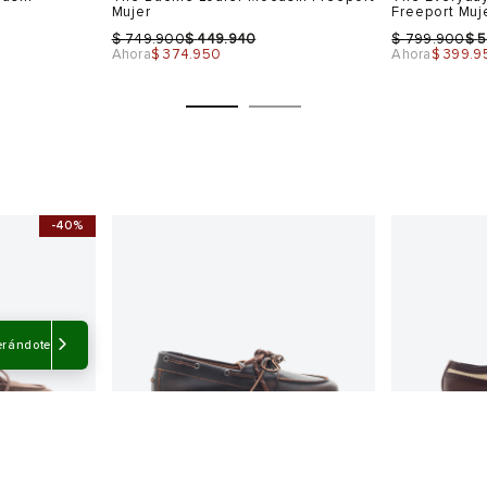
Mujer
Freeport Muj
$
$
$
$
749.900
449.940
799.900
5
Ahora
$ 374.950
Ahora
$ 399.9
-40%
Talla
Talla
Selecciona una talla
Selecciona
USA
EUR
USA
EUR
erándote
6
39
8
36
7
38
8
39
9
40
Color
Color