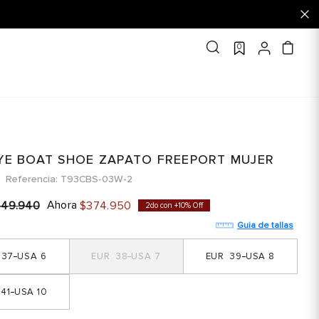
0
EYE BOAT SHOE ZAPATO FREEPORT MUJER
Referencia
T93CBS-03W-2
Ahora
449
.
940
$
374
.
950
2do con +10% Off
Guia de tallas
37
6
38
7
39
8
41
10