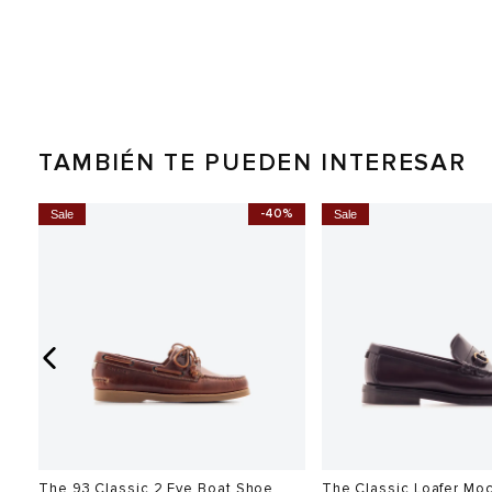
TAMBIÉN TE PUEDEN INTERESAR
0%
-40%
Sale
Sale
n
The 93 Classic 2 Eye Boat Shoe
The Classic Loafer Mo