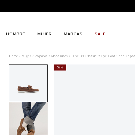
HOMBRE
MUJER
MARCAS
SALE
Mujer
Zapatos
Mocasines
The 93 Classic 2 Eye Boat Shoe Zapat
Sale