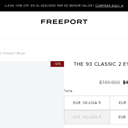
LLEVA +10% OFF EN EL SEGUNDO PAR DE MENOR VALOR |
COMPRAR AQUÍ ➜
o Freeport Mujer
THE 93 CLASSIC 2 
50%
$
749
.
900
$
Talla
36
5
40
9