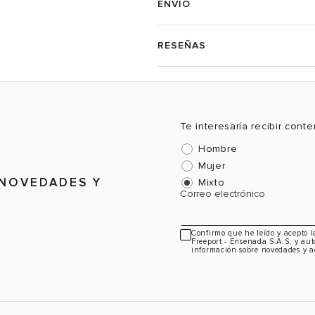
ENVÍO
RESEÑAS
-40%
-30%
 Botines
Zapato Plano Freeport Tulipan Mujer
The City Sli