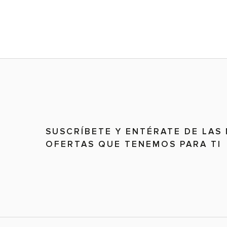
COMPLEMENTA TU COMPRA
jer
The Espadrille Loafer Mocasin
The City Western Boot