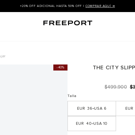
+20% OFF ADICIONAL HASTA 50% OFF |
COMPRAR AQUÍ ➜
ujer
THE CITY SLI
40%
$
499
.
900
$
Talla
36
6
40
10