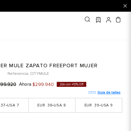
0
PPER MULE ZAPATO FREEPORT MUJER
Referencia
CITYMULE
Ahora
399
.
920
$
299
.
940
2do con +10% Off
Guia de tallas
37
7
38
8
39
9