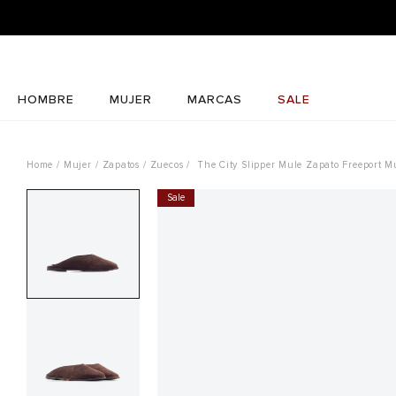
HOMBRE
MUJER
MARCAS
SALE
Mujer
Zapatos
Zuecos
The City Slipper Mule Zapato Freeport M
Sale