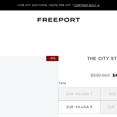
+20% OFF ADICIONAL HASTA 50% OFF |
COMPRAR AQUÍ ➜
THE CITY S
40%
$
599
.
900
$
Talla
40
7
44
11