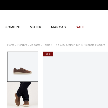
HOMBRE
MUJER
MARCAS
SALE
Hombre
Zapatos
Tenis
The City Starter Tenis Freeport Hombre
Sale