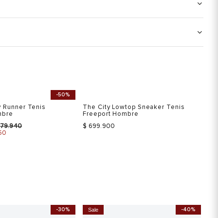
-50%
S
 Runner Tenis
The City Lowtop Sneaker Tenis
Te