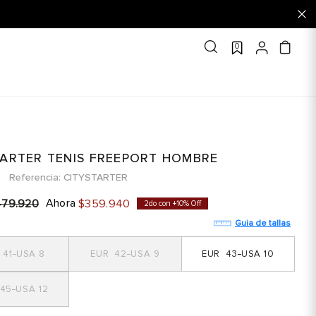
0
TARTER TENIS FREEPORT HOMBRE
Referencia
CITYSTARTER
Ahora
479
.
920
$
359
.
940
2do con +10% Off
Guia de tallas
41
8
42
9
43
10
45
12