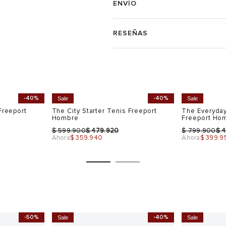
ENVÍO
RESEÑAS
-40%
-40%
Sale
Sale
Freeport
The City Starter Tenis Freeport
The Everyday