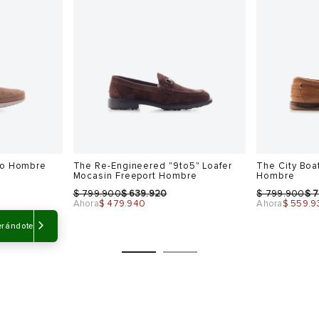
Hombre
Freeport Ho
$
$
$
$
599.900
479.920
799.900
4
Ahora
$ 359.940
Ahora
$ 399.9
-50%
-40%
Sale
Sale
Talla
Talla
Selecciona una talla
Selecciona
USA
EUR
USA
EUR
erándote
7
40
7
42
8
41
8
43
9
42
9
44
10
43
10
Color
Color