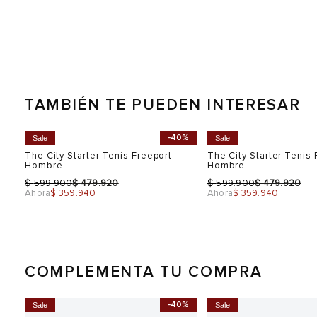
TAMBIÉN TE PUEDEN INTERESAR
-40%
Sale
Sale
re
The City Starter Tenis Freeport
The City Starter Tenis 