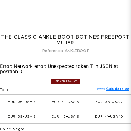
THE CLASSIC ANKLE BOOT BOTINES FREEPORT
MUJER
Referencia
ANKLEBOOT
Error:
Network error: Unexpected token T in JSON at
position 0
2do con +10% Off
Guia de tallas
Talla
36
5
37
6
38
7
39
8
40
9
41
10
Color
: Negro