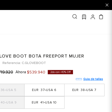
0
GLOVE BOOT BOTA FREEPORT MUJER
Referencia
C.GLOVEBOOT
Ahora
719
.
920
$
539
.
940
2do con +10% Off
Guia de tallas
36
5
37
6
38
7
40
9
41
10