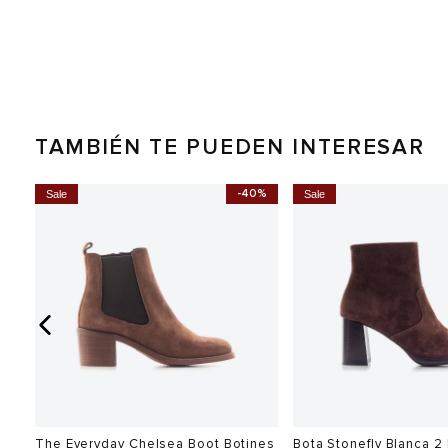
TAMBIÉN TE PUEDEN INTERESAR
0%
-40%
Sale
Sale
The Everyday Chelsea Boot Botines
Bota Stonefly Blanca 2