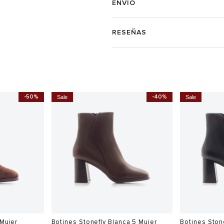
ENVÍO
RESEÑAS
-50%
-40%
Sale
Sale
 Mujer
Botines Stonefly Blanca 5 Mujer
Botines Ston