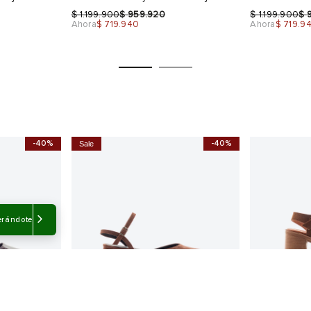
$
$
$
$
1.199.900
959.920
1.199.900
Ahora
$ 719.940
Ahora
$ 719.9
-40%
-40%
Sale
Talla
Talla
Selecciona una talla
Selecciona
USA
EUR
USA
EUR
erándote
6.5
36
5.5
36
37
6.5
37
38
7
38
39
8
39
Color
Color