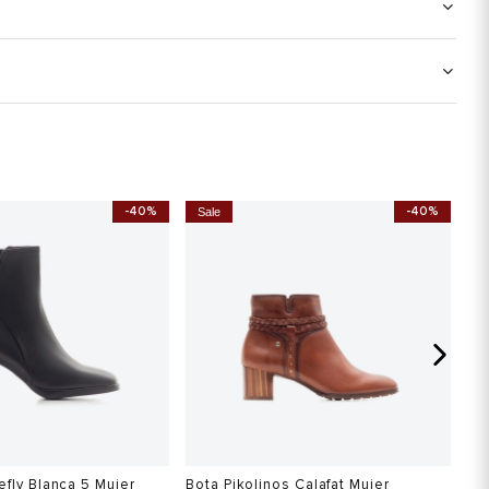
-40%
-40%
Sale
S
efly Blanca 5 Mujer
Bota Pikolinos Calafat Mujer
Th