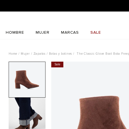
HOMBRE
MUJER
MARCAS
SALE
Mujer
Zapatos
Botas y botines
The Classic Glove Boot Bota Free
Sale