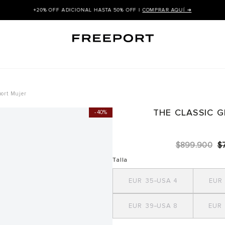
+20% OFF ADICIONAL HASTA 50% OFF |
COMPRAR AQUÍ ➜
port Mujer
THE CLASSIC 
40%
$
899
.
900
$
Talla
35
4
39
8