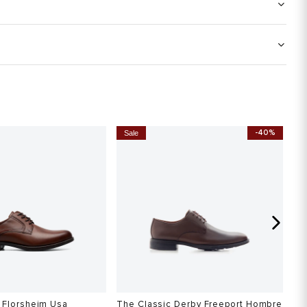
-40%
Sale
S
 Florsheim Usa
The Classic Derby Freeport Hombre
Za