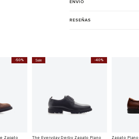
ENVÍO
RESEÑAS
-50%
-40%
Sale
oe Zapato
The Everyday Derby Zapato Plano
Zapato Plano