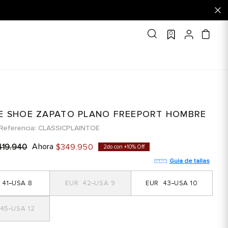
0
OE SHOE ZAPATO PLANO FREEPORT HOMBRE
Referencia
CLASSICPLAINTOE
Ahora
419
.
940
$
349
.
950
2do con +10% Off
Guia de tallas
41
8
42
9
43
10
45
12