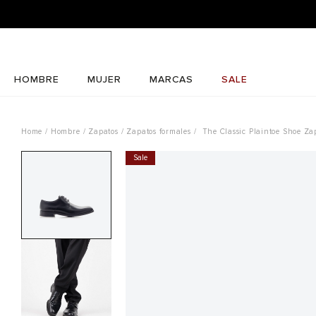
HOMBRE
MUJER
MARCAS
SALE
Hombre
Zapatos
Zapatos formales
The Classic Plaintoe Shoe Za
Sale