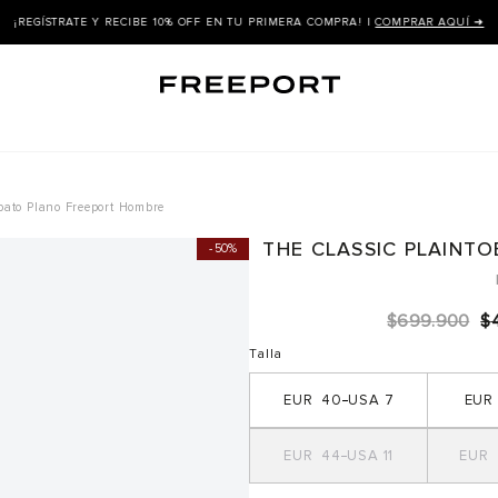
¡REGÍSTRATE Y RECIBE 10% OFF EN TU PRIMERA COMPRA! |
COMPRAR AQUÍ ➜
pato Plano Freeport Hombre
THE CLASSIC PLAINT
50%
$
699
.
900
$
Talla
40
7
44
11