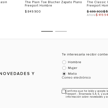
casin
The Plain Toe Blucher Zapato Plano
The Classic 
44
11
42.5
Freeport Hombre
Freeport Ho
$
$
$ 849.900
699.900
5
45
12
43
Ahora
$ 419.9
CTO
VER PRODUCTO
VE
43.5
44
44.5
Te interesaría recibir cont
Talla
Talla
Hombre
Mujer
Selecciona una talla
Selecciona
 NOVEDADES Y
Mixto
USA
EUR
USA
EUR
Correo electrónico
7
40
7
40
8
41
8
41
Confirmo que he leído y acepto 
Freeport - Ensenada S.A.S, y aut
información sobre novedades y a
9
42
9
42
10
43
10
43