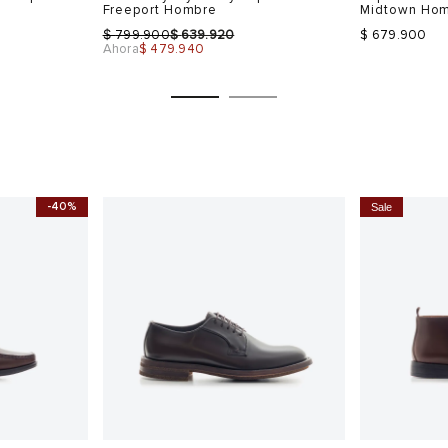
Freeport Hombre
Midtown Ho
$
$
799.900
639.920
$ 679.900
Ahora
$ 479.940
-40%
Sale
Talla
Talla
Selecciona una talla
Selecciona
USA
EUR
USA
EUR
7
40
7
40.5
41
8
41
42
9
41.5
43
10
42
Color
Color