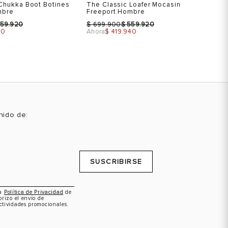
Chukka Boot Botines
The Classic Loafer Mocasin
Th
9
44
11
mbre
Freeport Hombre
Bo
$
$
$
59.920
699.900
559.920
9.5
45
12
40
Ahora
$ 419.940
Ah
R PRODUCTO
VER PRODUCTO
10
10.5
11
enido de:
Talla
Ta
 una talla
Selecciona una talla
USA
EUR
USA
SUSCRIBIRSE
7
40
7
8
41
8
la
Política de Privacidad
de
orizo el envío de
ctividades promocionales.
9
42
9
10
43
10