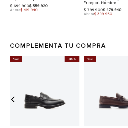
Freeport Hombre
$
$
699.900
559.920
$
$
Ahora
$ 419.940
799.900
479.940
Ahora
$ 399.950
COMPLEMENTA TU COMPRA
0%
-40%
Sale
Sale
Talla
Talla
Selecciona una talla
Selecciona una talla
EUR
USA
EUR
39
6
40
40
7
41
8
42
9
Color
Color