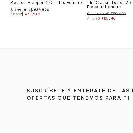
es
Mocasin Freeport 243tratus Hombre
The Classic Loafer Mo
43
10
Freeport Hombre
$
$
799.900
639.920
$
$
Ahora
$ 479.940
699.900
559.920
44
11
Ahora
$ 419.940
VER PRODUCTO
VER PRODU
45
12
Talla
Talla
Selecciona una talla
Selecciona una talla
SUSCRÍBETE Y ENTÉRATE DE LAS
EUR
USA
EUR
OFERTAS QUE TENEMOS PARA TI
40
7
40
41
8
41
42
9
42
43
10
43