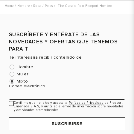
Hombre
Ropa
Polos
The Classic Polo Freeport Hombre
SUSCRÍBETE Y ENTÉRATE DE LAS
NOVEDADES Y OFERTAS QUE TENEMOS
PARA TI
Te interesaría recibir contenido de:
Hombre
Mujer
Mixto
Correo electrónico
Confirmo que he leído y acepto la
Política de Privacidad
de Freeport -
Ensenada S.A.S, y autorizo el envío de información sobre novedades
y actividades promocionales.
SUSCRIBIRSE