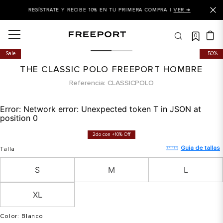
REGÍSTRATE Y RECIBE 10% EN TU PRIMERA COMPRA |
VER ➜
0
OS MÁS BUSCADOS
Sale
50%
 balance
THE CLASSIC POLO FREEPORT HOMBRE
is
Referencia
CLASSICPOLO
asines
Error:
Network error: Unexpected token T in JSON at
 balance 327
position 0
is puma
2do con +10% Off
dalia
Guia de tallas
Talla
in klein
S
M
L
is tommy hilfiger
XL
 balance 574
a mujer
Color
: Blanco