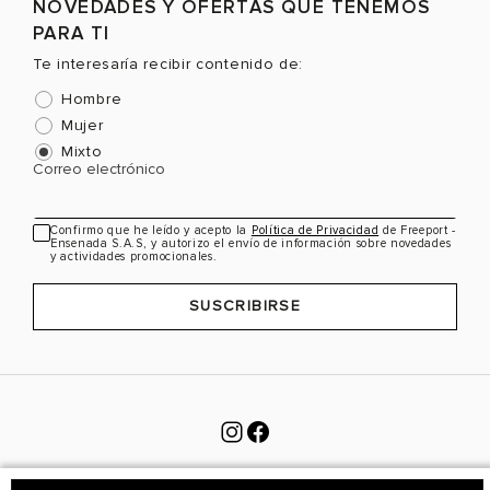
NOVEDADES Y OFERTAS QUE TENEMOS
EUR
USA
EUR
USA
PARA TI
40
7
40
7
Te interesaría recibir contenido de:
40.5
7.5
40.5
7.5
Hombre
41.5
8
41.5
8
Mujer
Mixto
42
8.5
42
8.5
Color
Color
C
Correo electrónico
42.5
9
42.5
9
43
9.5
43
9.5
Confirmo que he leído y acepto la
Política de Privacidad
de Freeport -
Ensenada S.A.S, y autorizo el envío de información sobre novedades
VER PRODUCTO
VER PRODUCTO
y actividades promocionales.
44
10
44
10
SUSCRIBIRSE
44.5
10.5
44.5
10.5
45
11
45
11
45.5
11.5
45.5
11.5
46.5
12
46.5
12