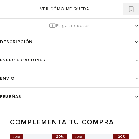
VER CÓMO ME QUEDA
Paga a cuotas
DESCRIPCIÓN
ESPECIFICACIONES
ENVÍO
RESEÑAS
COMPLEMENTA TU COMPRA
-20%
-20%
Sale
Sale
S