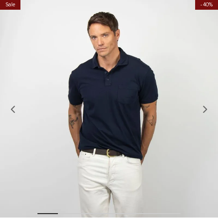
Sale
40%