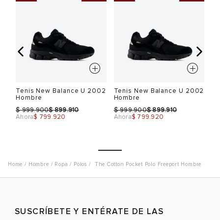
Tenis New Balance U 2002
Tenis New Balance U 2002
Te
Hombre
Hombre
H
$
$
$
$
$
999.900
899.910
999.900
899.910
Ahora
$ 799.920
Ahora
$ 799.920
Ah
Hombre
Ropa
Polos
The Cotton Pocket Polo Freeport Hombre
Talla
Talla
T
SUSCRÍBETE Y ENTÉRATE DE LAS
Selecciona una talla
Selecciona una talla