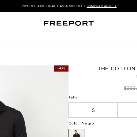
+20% OFF ADICIONAL HASTA 50% OFF |
COMPRAR AQUÍ ➜
THE COTTON
40%
$
269
.
Talla
S
Color
: Negro