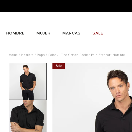
HOMBRE
MUJER
MARCAS
SALE
Hombre
Ropa
Polos
The Cotton Pocket Polo Freeport Hombre
Sale