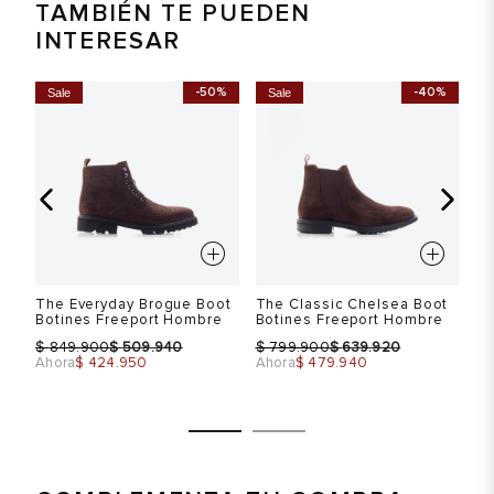
TAMBIÉN TE PUEDEN
INTERESAR
%
-50%
-40%
Sale
Sale
S
Th
Bo
$
Ah
5"
The Everyday Brogue Boot
The Classic Chelsea Boot
Botines Freeport Hombre
Botines Freeport Hombre
$
$
$
$
849.900
509.940
799.900
639.920
Ahora
$ 424.950
Ahora
$ 479.940