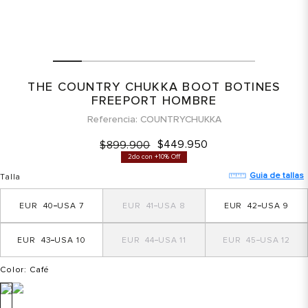
THE COUNTRY CHUKKA BOOT BOTINES
FREEPORT HOMBRE
Referencia
COUNTRYCHUKKA
$
449
.
950
$
899
.
900
2do con +10% Off
Guia de tallas
Talla
40
7
41
8
42
9
43
10
44
11
45
12
Color
: Café