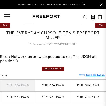
+20% OFF ADICIONAL HASTA 50% OFF |
VER AQUÍ ➜
0
OS MÁS BUSCADOS
Sale
50%
 balance
THE EVERYDAY CUPSOLE TENIS FREEPORT
is
MUJER
Referencia
EVERYDAYCUPSOLE
asines
 balance 327
Error:
Network error: Unexpected token T in JSON at
position 0
is puma
2do con +10% Off
dalia
Guia de tallas
Talla
in klein
36
5
37
6
38
7
is tommy hilfiger
 balance 574
39
8
40
9
41
10
a mujer