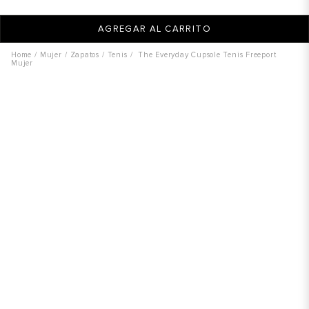
AGREGAR AL CARRITO
Mujer
Zapatos
Tenis
The Everyday Cupsole Tenis Freeport
Mujer