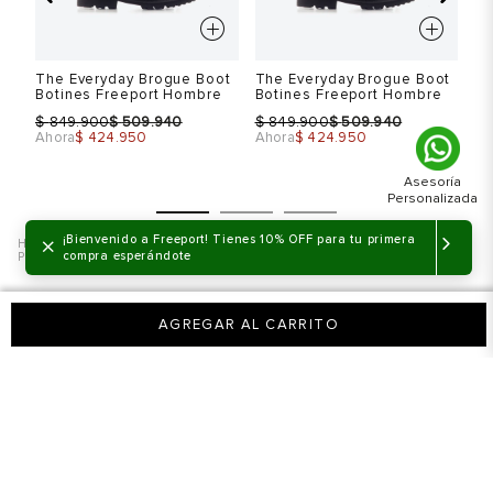
43
10
44
11
The Everyday Brogue Boot
The Everyday Brogue Boot
Th
Botines Freeport Hombre
Botines Freeport Hombre
Bo
45
12
$
$
$
$
$
849.900
509.940
849.900
509.940
Ahora
$ 424.950
Ahora
$ 424.950
Ah
×
¡Bienvenido a Freeport! Tienes 10% OFF para tu primera
Hombre
Zapatos
Zapatos formales
The Everyday Derby Zapato
compra esperándote
Plano Freeport Hombre
Talla
Talla
T
AGREGAR AL CARRITO
Selecciona una talla
Selecciona una talla
EUR
USA
EUR
USA
41
8
41
8