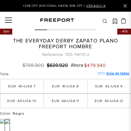
+20% OFF ADICIONAL HASTA 50% OFF |
VER AQUÍ ➜
0
OS MÁS BUSCADOS
Sale
40%
 balance
THE EVERYDAY DERBY ZAPATO PLANO
is
FREEPORT HOMBRE
Referencia
TED-TAY01-2
asines
Ahora
$
799
.
900
$
639
.
920
$
479
.
940
 balance 327
Guia de tallas
Talla
is puma
dalia
40
7
41
8
42
9
in klein
43
10
44
11
45
12
is tommy hilfiger
Color
: Negro
 balance 574
a mujer