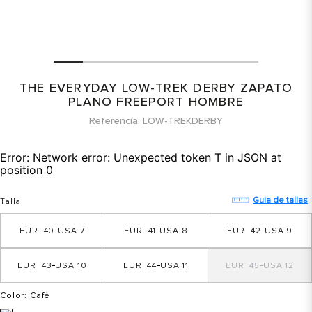
THE EVERYDAY LOW-TREK DERBY ZAPATO
PLANO FREEPORT HOMBRE
Referencia
LOW-TREKDERBY
Error:
Network error: Unexpected token T in JSON at
position 0
Guia de tallas
Talla
40
7
41
8
42
9
43
10
44
11
45
12
Color
: Café