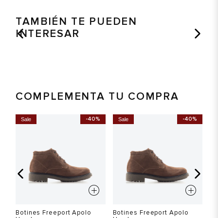
TAMBIÉN TE PUEDEN
INTERESAR
COMPLEMENTA TU COMPRA
-40%
-40%
Sale
Sale
S
Botines Freeport Apolo
Botines Freeport Apolo
Bo