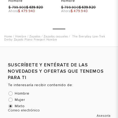
Hombre
Hombre
H
$
$
$
$
$
799.900
639.920
799.900
639.920
Ahora
$ 479.940
Ahora
$ 479.940
Ah
Hombre
Zapatos
Zapatos casuales
The Everyday Low-Trek
Derby Zapato Plano Freeport Hombre
Talla
Talla
T
Selecciona una talla
Selecciona una talla
SUSCRÍBETE Y ENTÉRATE DE LAS
EUR
USA
EUR
USA
NOVEDADES Y OFERTAS QUE TENEMOS
41
8
41
8
PARA TI
Te interesaría recibir contenido de:
42
9
42
9
Hombre
Mujer
Color
Color
C
Mixto
Correo electrónico