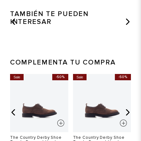
TAMBIÉN TE PUEDEN
INTERESAR
COMPLEMENTA TU COMPRA
-50%
-50%
Sale
Sale
S
The Country Derby Shoe
The Country Derby Shoe
Th