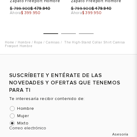
Zapato Freeport Hombre
Zapato Freeport Hombre
Za
$
$
$
$
$
799.900
479.940
799.900
479.940
Ahora
$ 399.950
Ahora
$ 399.950
Ah
Hombre
Ropa
Camisas
The High-Stand Collar Shirt Camisa
Freeport Hombre
Talla
Talla
T
Selecciona una talla
Selecciona una talla
SUSCRÍBETE Y ENTÉRATE DE LAS
EUR
USA
EUR
USA
NOVEDADES Y OFERTAS QUE TENEMOS
40
7
40
7
PARA TI
Te interesaría recibir contenido de:
Hombre
Mujer
Color
Color
C
Mixto
Correo electrónico