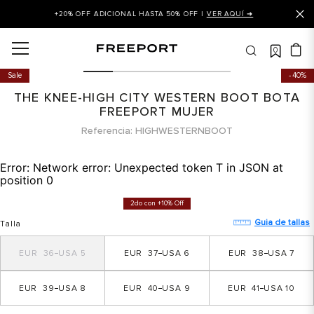
+20% OFF ADICIONAL HASTA 50% OFF |
VER AQUÍ ➜
0
OS MÁS BUSCADOS
Sale
40%
 balance
THE KNEE-HIGH CITY WESTERN BOOT BOTA
is
FREEPORT MUJER
Referencia
HIGHWESTERNBOOT
asines
 balance 327
Error:
Network error: Unexpected token T in JSON at
position 0
is puma
2do con +10% Off
dalia
Guia de tallas
Talla
in klein
36
5
37
6
38
7
is tommy hilfiger
 balance 574
39
8
40
9
41
10
a mujer