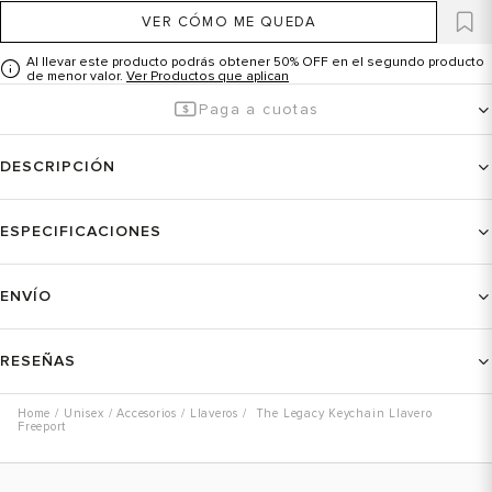
VER CÓMO ME QUEDA
Al llevar este producto podrás obtener 50% OFF en el segundo producto
de menor valor.
Ver Productos que aplican
Paga a cuotas
DESCRIPCIÓN
ESPECIFICACIONES
ENVÍO
RESEÑAS
Unisex
Accesorios
Llaveros
The Legacy Keychain Llavero
Freeport