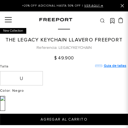
+20% OFF ADICIONAL HASTA 50% OFF |
VER AQUÍ ➜
0
OS MÁS BUSCADOS
New Collection
 balance
THE LEGACY KEYCHAIN LLAVERO FREEPORT
is
Referencia
LEGACYKEYCHAIN
asines
$
49
.
900
 balance 327
Guia de tallas
Talla
is puma
dalia
Color
: Negro
in klein
is tommy hilfiger
 balance 574
AGREGAR AL CARRITO
a mujer