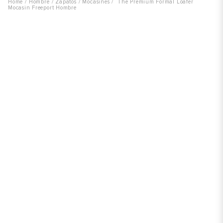
Hombre
Zapatos
Mocasines
The Premium Formal Loafer
Mocasin Freeport Hombre