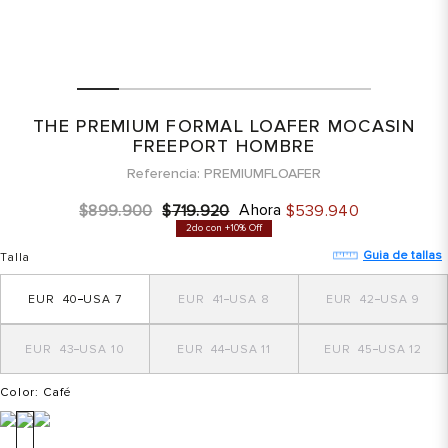
THE PREMIUM FORMAL LOAFER MOCASIN
FREEPORT HOMBRE
Referencia
PREMIUMFLOAFER
Ahora
$
899
.
900
$
719
.
920
$
539
.
940
2do con +10% Off
Guia de tallas
Talla
40
7
41
8
42
9
43
10
44
11
45
12
Color
: Café