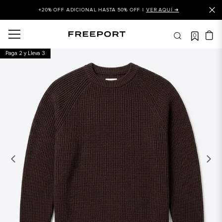
+20% OFF ADICIONAL HASTA 50% OFF |
VER AQUÍ ➜
0
OS MÁS BUSCADOS
Paga 2 y Lleva 3
 balance
is
asines
 balance 327
is puma
dalia
in klein
is tommy hilfiger
 balance 574
a mujer