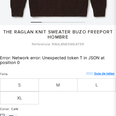
THE RAGLAN KNIT SWEATER BUZO FREEPORT
HOMBRE
Referencia
RAGLANKSWEATER
Error:
Network error: Unexpected token T in JSON at
position 0
Guia de tallas
Talla
S
M
L
XL
Color
: Café