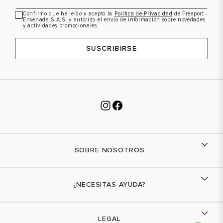
Confirmo que he leído y acepto la
Política de Privacidad
de Freeport -
Ensenada S.A.S, y autorizo el envío de información sobre novedades
y actividades promocionales.
SUSCRIBIRSE
SOBRE NOSOTROS
Nuestra marca
¿NECESITAS AYUDA?
Tiendas físicas
Contáctanos
LEGAL