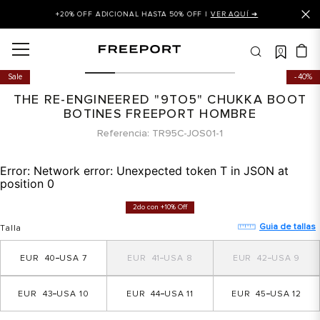
+20% OFF ADICIONAL HASTA 50% OFF |
VER AQUÍ ➜
0
OS MÁS BUSCADOS
Sale
40%
 balance
THE RE-ENGINEERED "9TO5" CHUKKA BOOT
is
BOTINES FREEPORT HOMBRE
Referencia
TR95C-JOS01-1
asines
 balance 327
Error:
Network error: Unexpected token T in JSON at
position 0
is puma
2do con +10% Off
dalia
Guia de tallas
Talla
in klein
40
7
41
8
42
9
is tommy hilfiger
 balance 574
43
10
44
11
45
12
a mujer