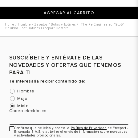
AGREGAR AL CARRITO
Hombre
Zapatos
Botas y botines
The Re-Engineered "9to5"
Chukka Boot Botines Freeport Hombre
SUSCRÍBETE Y ENTÉRATE DE LAS
NOVEDADES Y OFERTAS QUE TENEMOS
PARA TI
Te interesaría recibir contenido de:
Hombre
Mujer
Mixto
Correo electrónico
Confirmo que he leído y acepto la
Política de Privacidad
de Freeport -
Ensenada S.A.S, y autorizo el envío de información sobre novedades
y actividades promocionales.