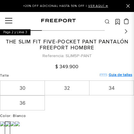
+20% OFF ADICIONAL HASTA 50% OFF |
VER AQUÍ ➜
0
OS MÁS BUSCADOS
Paga 2 y Lleva 3
 balance
THE SLIM FIT FIVE-POCKET PANT PANTALÓN
is
FREEPORT HOMBRE
Referencia
SLIM5P-PANT
asines
$
349
.
900
 balance 327
Guia de tallas
Talla
is puma
30
32
34
dalia
in klein
36
is tommy hilfiger
Color
: Blanco
 balance 574
a mujer