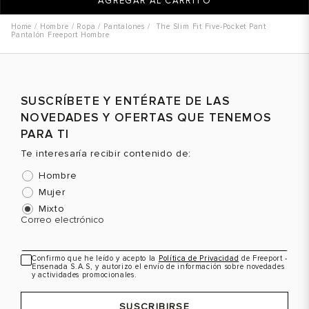
AGREGAR AL CARRITO
Hombre
Ropa
Pantalones
The Slim Fit Five-Pocket Pant
Pantalón Freeport Hombre
SUSCRÍBETE Y ENTÉRATE DE LAS
NOVEDADES Y OFERTAS QUE TENEMOS
PARA TI
Te interesaría recibir contenido de:
Hombre
Mujer
Mixto
Correo electrónico
Confirmo que he leído y acepto la
Política de Privacidad
de Freeport -
Ensenada S.A.S, y autorizo el envío de información sobre novedades
y actividades promocionales.
SUSCRIBIRSE