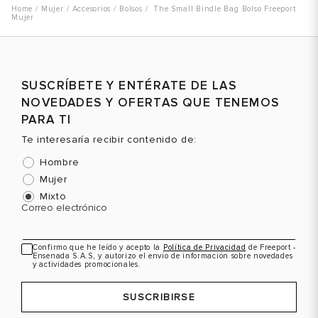
Mujer
Accesorios
Bolsos
The Small Bindle Bag Bolso Freeport
Mujer
SUSCRÍBETE Y ENTÉRATE DE LAS
NOVEDADES Y OFERTAS QUE TENEMOS
PARA TI
Te interesaría recibir contenido de:
Hombre
Mujer
Mixto
Correo electrónico
Confirmo que he leído y acepto la
Política de Privacidad
de Freeport -
Ensenada S.A.S, y autorizo el envío de información sobre novedades
y actividades promocionales.
SUSCRIBIRSE