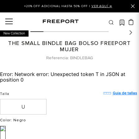
+20% OFF ADICIONAL HASTA 50% OFF |
VER AQUÍ ➜
0
OS MÁS BUSCADOS
New Collection
 balance
THE SMALL BINDLE BAG BOLSO FREEPORT
is
MUJER
Referencia
BINDLEBAG
asines
 balance 327
Error:
Network error: Unexpected token T in JSON at
position 0
is puma
dalia
Guia de tallas
Talla
in klein
is tommy hilfiger
Color
: Negro
 balance 574
a mujer