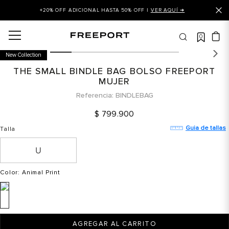
+20% OFF ADICIONAL HASTA 50% OFF |
VER AQUÍ ➜
0
OS MÁS BUSCADOS
New Collection
 balance
THE SMALL BINDLE BAG BOLSO FREEPORT
is
MUJER
Referencia
BINDLEBAG
asines
$
799
.
900
 balance 327
Guia de tallas
Talla
is puma
dalia
in klein
Color
: Animal Print
is tommy hilfiger
 balance 574
a mujer
AGREGAR AL CARRITO