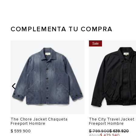
COMPLEMENTA TU COMPRA
Sale
The Chore Jacket Chaqueta
The City Travel Jacket
Freeport Hombre
Freeport Hombre
$
$
$ 599.900
799.900
639.920
Ahora
$ 479.940