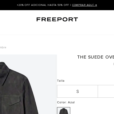
+20% OFF ADICIONAL HASTA 50% OFF |
COMPRAR AQUÍ ➜
ombre
THE SUEDE OV
Talla
S
Color
: Azul