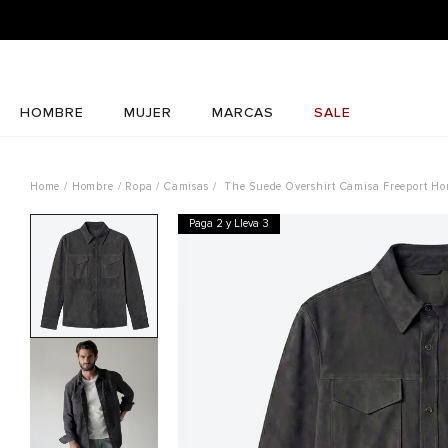
HOMBRE
MUJER
MARCAS
SALE
Hombre
Ropa
Camisas
The Suede Overshirt Camisa Freeport H
Paga 2 y Lleva 3