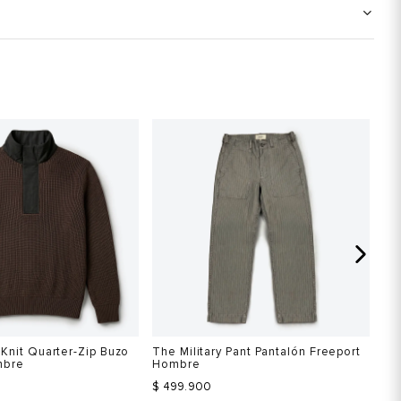
Knit Quarter-Zip Buzo
The Military Pant Pantalón Freeport
Th
mbre
Hombre
Fr
$ 499.900
$ 