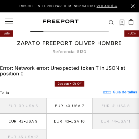
+10% OFF EN EL 2DO PAR DE MENOR VALOR |
VER AQUÍ ➜
0
OS MÁS BUSCADOS
Sale
50%
 balance
ZAPATO FREEPORT OLIVER HOMBRE
is
Referencia
6130
asines
Error:
Network error: Unexpected token T in JSON at
 balance 327
position 0
is puma
2do con +10% Off
dalia
Guia de tallas
Talla
in klein
39
6
40
7
41
8
is tommy hilfiger
42
9
43
10
44
11
 balance 574
a mujer
45
12