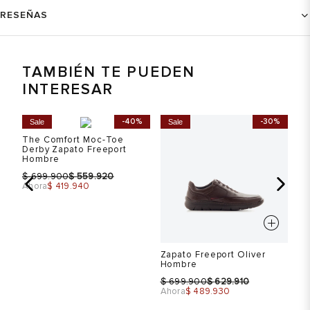
RESEÑAS
TAMBIÉN TE PUEDEN
INTERESAR
%
-40%
-30%
Sale
Sale
S
The Comfort Moc-Toe
Derby Zapato Freeport
Hombre
$
$
699.900
559.920
Ahora
$ 419.940
Zapato Freeport Oliver
Za
Hombre
Co
$
$
$
699.900
629.910
Ahora
$ 489.930
Ah