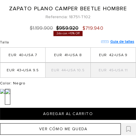
ZAPATO PLANO CAMPER BEETLE HOMBRE
Referencia
18751-T102
$
1
.
199
.
900
$
959
.
920
$
719
.
940
2do con +10% Off
Guia de tallas
Talla
40
7
41
8
42
9
43
9.5
44
10.5
45
11
Color
: Negro
AGREGAR AL CARRITO
VER CÓMO ME QUEDA