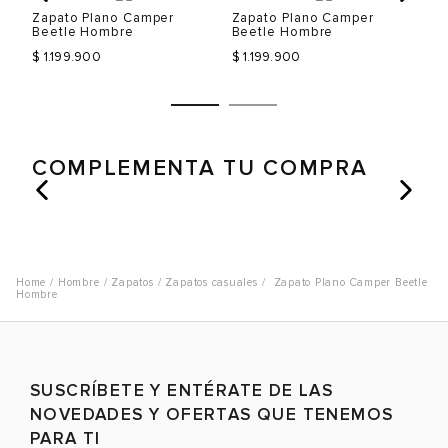
Zapato Plano Camper
Zapato Plano Camper
Za
Beetle Hombre
Beetle Hombre
Be
$ 1.199.900
$ 1.199.900
$ 
Talla
Talla
T
Selecciona una talla
Selecciona una talla
COMPLEMENTA TU COMPRA
EUR
USA
EUR
USA
40
7
40
7
Color
Color
C
41
8
41
8
42
9
42
9
Hombre
Zapatos
Zapatos casuales
Zapato Plano Camper Beetle
Hombre
44
10.5
44
10.5
VER PRODUCTO
VER PRODUCTO
SUSCRÍBETE Y ENTÉRATE DE LAS
NOVEDADES Y OFERTAS QUE TENEMOS
PARA TI