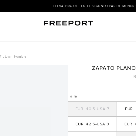
LLEVA +10% OFF EN EL SEGUNDO PAR DE MENOR VALOR |
COMPRAR AQUÍ ➜
 Midtown Hombre
ZAPATO PLANO
R
Talla
40.5
7
42.5
9