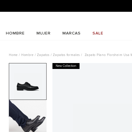
HOMBRE
MUJER
MARCAS
SALE
Hombre
Zapatos
Zapatos formales
Zapato Plano Florsheim Usa
New Collection