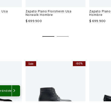
m Usa
Zapato Plano Florsheim Usa
Zapato Plano
Norwalk Hombre
Hombre
$ 699.900
$ 699.900
-50%
Sale
Talla
Talla
Selecciona una talla
Selecciona
USA
EUR
USA
EUR
erándote
7
40.5
7
40.5
7.5
41
7.5
41
8
41.5
8
41.5