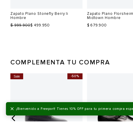
o
Zapato Plano Stonefly Berry Ii
Zapato Plano Florshei
Hombre
Midtown Hombre
$
999.900
$ 499.950
$ 679.900
COMPLEMENTA TU COMPRA
0%
-50%
Sale
Talla
Talla
Selecciona una talla
Selecciona una talla
EUR
USA
EUR
×
¡Bienvenido a Freeport! Tienes 10% OFF para tu primera compra esp
40
7.5
40.5
41
41.5