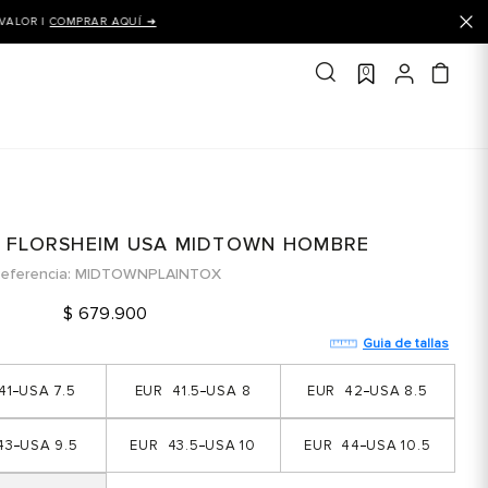
0
 FLORSHEIM USA MIDTOWN HOMBRE
eferencia
MIDTOWNPLAINTOX
$
679
.
900
Guia de tallas
41
7.5
41.5
8
42
8.5
43
9.5
43.5
10
44
10.5