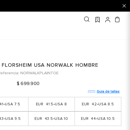
0
 FLORSHEIM USA NORWALK HOMBRE
eferencia
NORWALKPLAINTOE
$
699
.
900
Guia de tallas
41
7.5
41.5
8
42
8.5
43
9.5
43.5
10
44
10.5