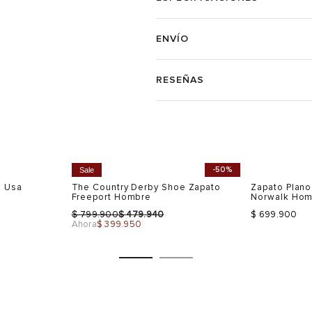
ENVÍO
RESEÑAS
-50%
Sale