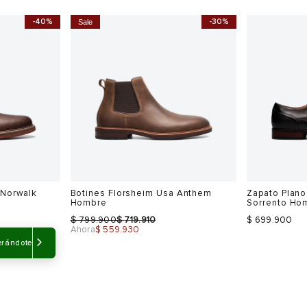
m Usa
The Country Derby Shoe Zapato
Zapato Plano
Freeport Hombre
Norwalk Ho
$
$
799.900
479.940
$ 699.900
Ahora
$ 399.950
-40%
-30%
Sale
Talla
Talla
Selecciona una talla
Selecciona
USA
EUR
USA
EUR
erándote
7
40
7
40.5
7.5
41
8
41.5