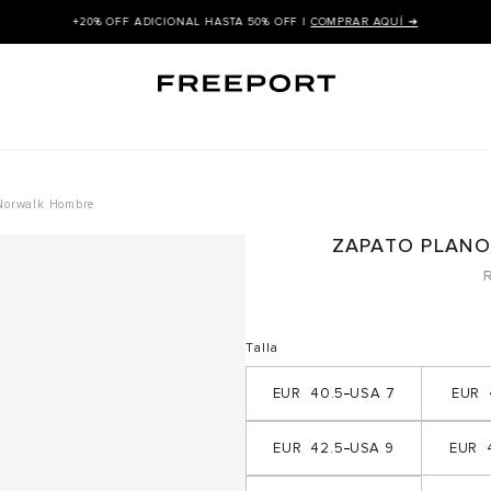
+20% OFF ADICIONAL HASTA 50% OFF |
COMPRAR AQUÍ ➜
 Norwalk Hombre
ZAPATO PLANO
R
Talla
40.5
7
42.5
9