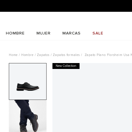
HOMBRE
MUJER
MARCAS
SALE
Hombre
Zapatos
Zapatos formales
Zapato Plano Florsheim Usa
New Collection